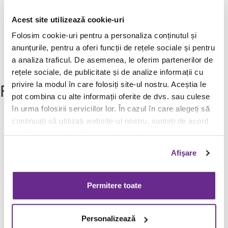
food straight from the restaurant.
Acest site utilizează cookie-uri
Folosim cookie-uri pentru a personaliza conținutul și
anunțurile, pentru a oferi funcții de rețele sociale și pentru
Find restaurant
a analiza traficul. De asemenea, le oferim partenerilor de
rețele sociale, de publicitate și de analize informații cu
Follow Us
privire la modul în care folosiți site-ul nostru. Aceștia le
pot combina cu alte informații oferite de dvs. sau culese
în urma folosirii serviciilor lor. În cazul în care alegeți să
continuați să utilizați website-ul nostru, sunteți de acord
Newsletter
cu utilizarea modulelor noastre cookie.
Contact
Terms and Conditions
Afişare
Privacy Policy
Data Processing
Cookie Policy
Permitere toate
Allergen Information
Tell us how you felt about us
Personalizează
Complete The Questionnaire >>