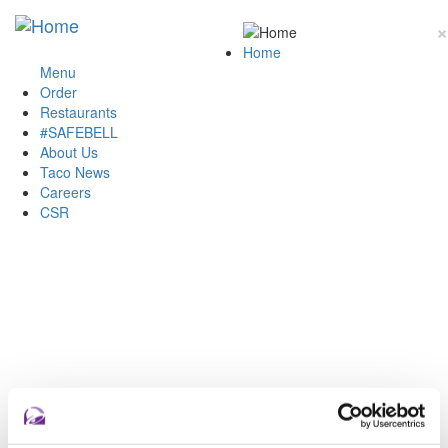
×
Home
Menu
Order
Restaurants
#SAFEBELL
About Us
Taco News
Careers
CSR
Place an online order and pick up your